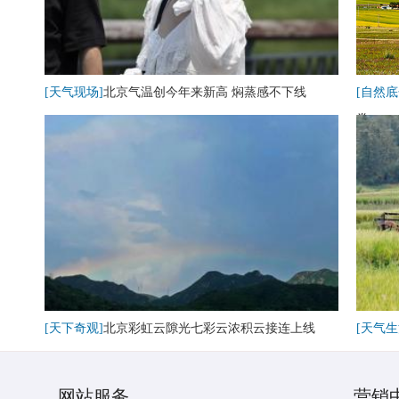
[天气现场]
北京气温创今年来新高 焖蒸感不下线
[自然底
卷
[天下奇观]
北京彩虹云隙光七彩云浓积云接连上线
[天气生
网站服务
营销