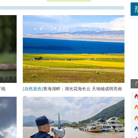
下线
[自然底色]
青海湖畔：湖光花海长云 天地铺成明亮画
卷