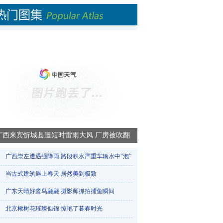
广西来宾忻城县遭短时雷雨大风 厂房被吹翻
广西崇左遭遇强降雨 路段积水严重车辆水中“泡”​
当古式建筑遇上春天 居然美到极致
广东天晴好鹭鸟翩翩 摄影师抓拍捕鱼瞬间
北京楸树花璀璨似锦 惊艳了暮春时光