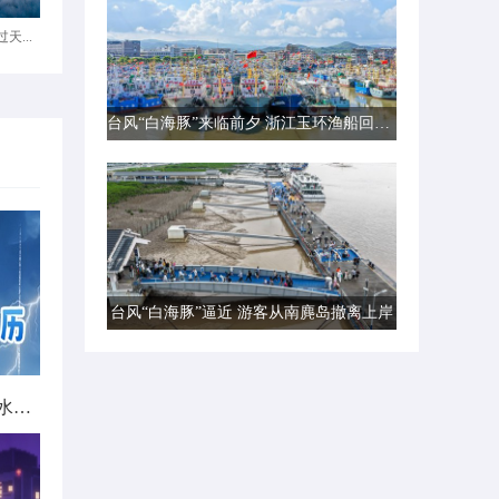
天...
台风“白海豚”来临前夕 浙江玉环渔船回港避风
台风“白海豚”逼近 游客从南麂岛撤离上岸
北方城市降雨日历出炉 看哪里雨水超长待机