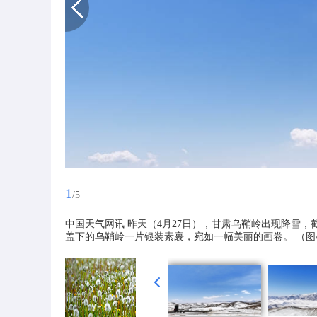
1
/5
中国天气网讯 昨天（4月27日），甘肃乌鞘岭出现降雪，
盖下的乌鞘岭一片银装素裹，宛如一幅美丽的画卷。 （图/