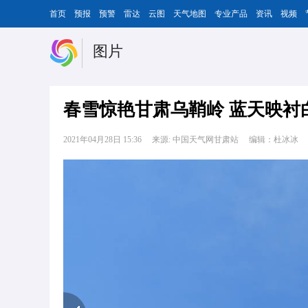
首页
预报
预警
雷达
云图
天气地图
专业产品
资讯
视频
图片
春雪惊艳甘肃乌鞘岭 蓝天映衬
2021年04月28日 15:36
来源: 中国天气网甘肃站
编辑：杜冰冰