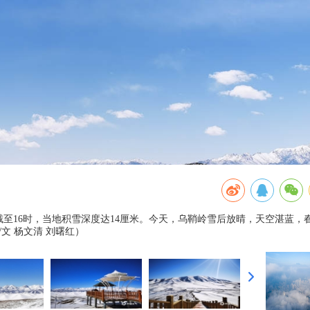
截至16时，当地积雪深度达14厘米。今天，乌鞘岭雪后放晴，天空湛蓝，
文 杨文清 刘曙红）