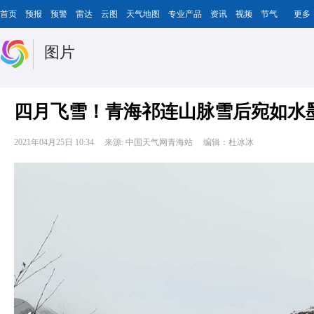
首页
预报
预警
雷达
云图
天气地图
专业产品
资讯
视频
节气
更多
图片
四月飞雪！青海祁连山脉雪后宛如水
2021年04月25日 10:34
来源: 中国天气网青海站
编辑：杜冰冰