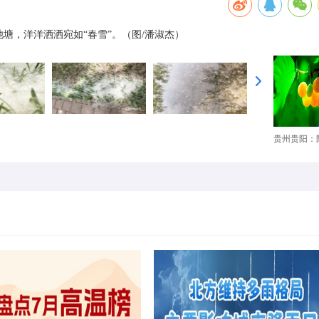
池塘，洋洋洒洒宛如“春雪”。（图/潘淑杰）
贵州贵阳：阳