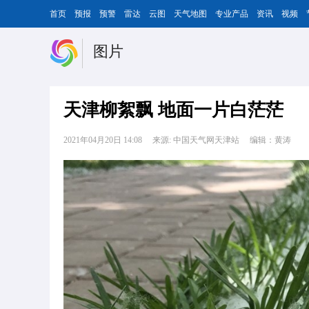
首页
预报
预警
雷达
云图
天气地图
专业产品
资讯
视频
图片
天津柳絮飘 地面一片白茫茫
2021年04月20日 14:08
来源: 中国天气网天津站
编辑：黄涛