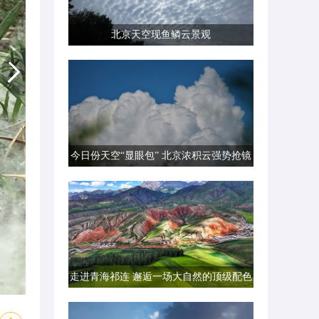
北京天空现鱼鳞云景观
今日份天空“显眼包” 北京浓积云强势抢镜
走进青海祁连 邂逅一场大自然的顶级配色