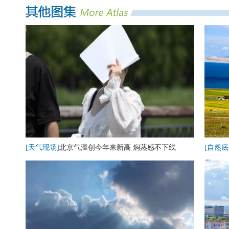
[天气现场]
北京气温创今年来新高 焖蒸感不下线
[自然底
卷