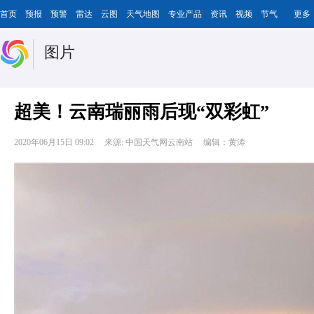
首页
预报
预警
雷达
云图
天气地图
专业产品
资讯
视频
节气
更多
图片
超美！云南瑞丽雨后现“双彩虹”
2020年06月15日 09:02
来源: 中国天气网云南站
编辑：黄涛