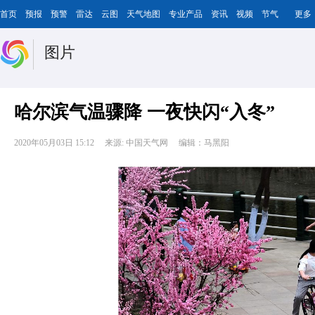
首页
预报
预警
雷达
云图
天气地图
专业产品
资讯
视频
节气
更多
图片
哈尔滨气温骤降 一夜快闪“入冬”
2020年05月03日 15:12
来源: 中国天气网
编辑：马黑阳