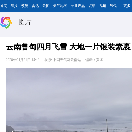
首页
预报
预警
雷达
云图
天气地图
专业产品
资讯
视频
节气
更多
图片
云南鲁甸四月飞雪 大地一片银装素裹
2020年04月24日 15:43
来源: 中国天气网云南站
编辑：黄涛