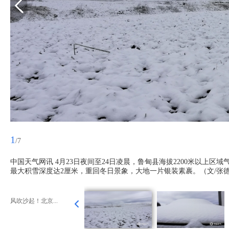
1
/7
中国天气网讯 4月23日夜间至24日凌晨，鲁甸县海拔2200米以上
最大积雪深度达2厘米，重回冬日景象，大地一片银装素裹。（文/张德
风吹沙起！北京...