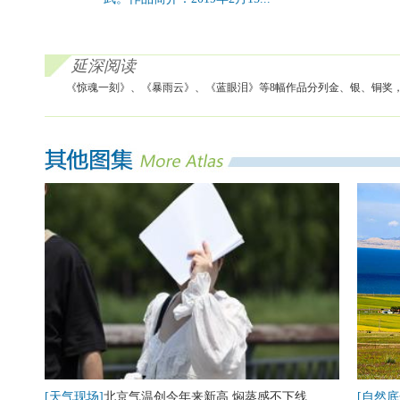
延深阅读
《惊魂一刻》、《暴雨云》、《蓝眼泪》等8幅作品分列金、银、铜奖，
[天气现场]
北京气温创今年来新高 焖蒸感不下线
[自然底