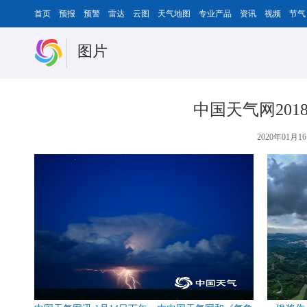
首页
预报
预警
雷达
云图
天气地图
专业产品
资讯
视频
节气
图片
中国天气网201
2020年01月16