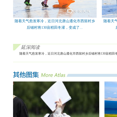
随着天气愈发寒冷，近日河北唐山遵化市西留村乡
随着天
后铺村将130亩稻田冬灌，变成了...
延深阅读
随着天气愈发寒冷，近日河北唐山遵化市西留村乡后铺村将130亩稻