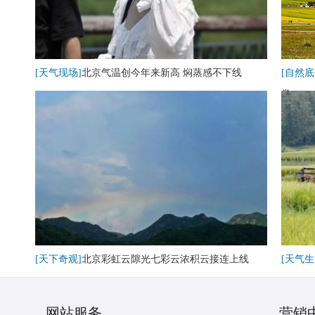
[天气现场]
北京气温创今年来新高 焖蒸感不下线
[自然底
卷
[天下奇观]
北京彩虹云隙光七彩云浓积云接连上线
[天气生
网站服务
营销