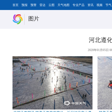
首页
预报
预警
雷达
云图
天气地图
专业产品
资讯
视频
节气
图片
河北遵化
2020年01月05日 08