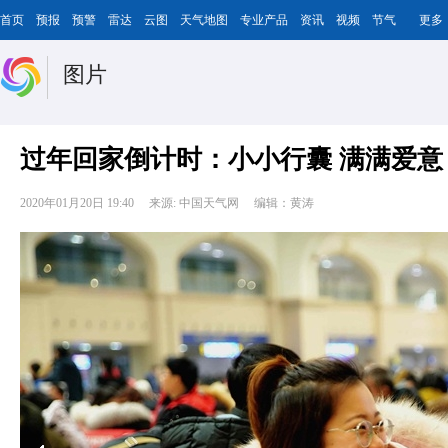
首页
预报
预警
雷达
云图
天气地图
专业产品
资讯
视频
节气
更多
图片
过年回家倒计时：小小行囊 满满爱意
2020年01月20日 19:40
来源: 中国天气网
编辑：黄涛