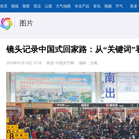
首页
预报
预警
雷达
云图
天气地图
专业产品
资讯
视频
节气
更多
图片
镜头记录中国式回家路：从“关键词”
2020年01月14日 19:38
来源: 中国天气网
编辑：王晓