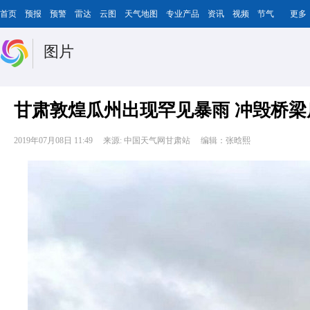
首页
预报
预警
雷达
云图
天气地图
专业产品
资讯
视频
节气
更多
图片
甘肃敦煌瓜州出现罕见暴雨 冲毁桥梁
2019年07月08日 11:49
来源: 中国天气网甘肃站
编辑：张晗熙