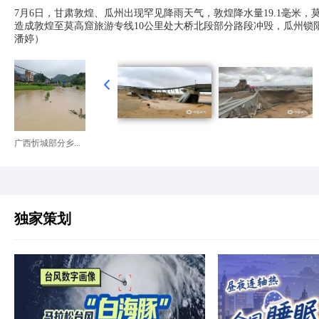
7月6日，甘肃敦煌、瓜州出现罕见降雨天气，敦煌降水量19.1毫米，
造成敦煌至莫高窟旅游专线10公里处大桥北段部分路段冲毁，瓜州锁
潘婷）
广西忻城部分乡...
独家策划