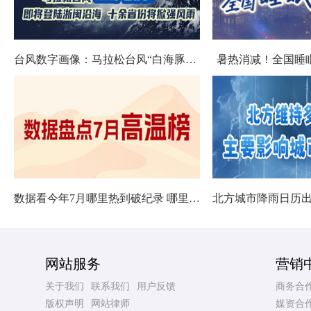
台风数字画像：马拉松台风“白海豚”将影响十余省份
暑热消减！全国睡
数据看今年7月哪里热到破纪录 哪里暑热连轴转
网站服务
营销
关于我们
联系我们
用户反馈
商务合
版权声明
网站律师
媒资合