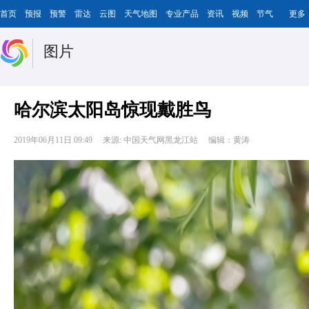
首页
预报
预警
雷达
云图
天气地图
专业产品
资讯
视频
节气
更多
图片
哈尔滨太阳岛惊现戴胜鸟
2019年06月11日 09:49
来源: 中国天气网黑龙江站
编辑：黄涛