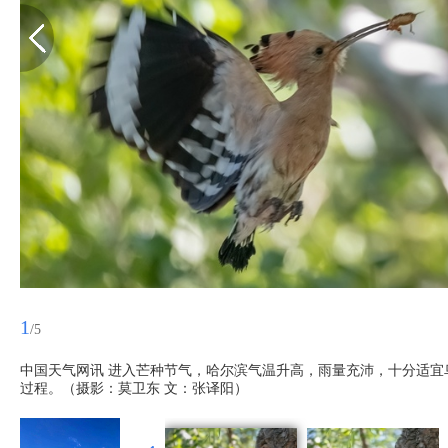
1
/5
中国天气网讯 进入芒种节气，哈尔滨气温升高，雨量充沛，十分适
过程。（摄影：莫卫东 文：张译阳）