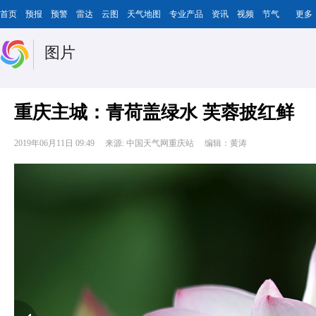
首页
预报
预警
雷达
云图
天气地图
专业产品
资讯
视频
节气
更多
图片
重庆主城：青荷盖绿水 芙蓉披红鲜
2019年06月11日 09:49
来源: 中国天气网重庆站
编辑：黄涛