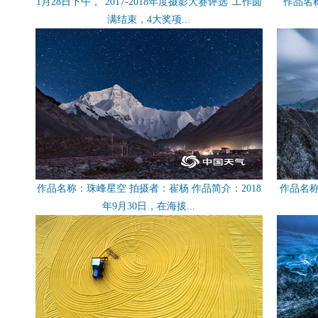
1月28日下午，“2017-2018年度摄影大赛评选”工作圆
作品名
满结束，4大奖项...
作品名称：珠峰星空 拍摄者：崔杨 作品简介：2018
作品名称
年9月30日，在海拔...