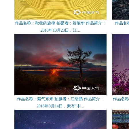
作品名称：秋收的旋律 拍摄者：贺敬华 作品简介：
作品名
2018年10月23日，江...
作品名称：紫气东来 拍摄者：江绪鹏 作品简介：
作品名称
2018年9月14日，素有“中...