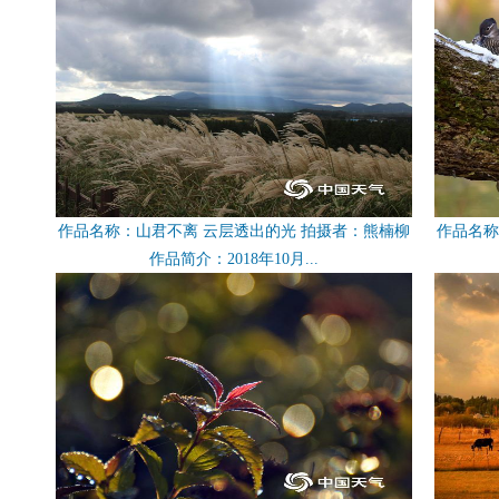
作品名称：山君不离 云层透出的光 拍摄者：熊楠柳
作品名称
作品简介：2018年10月...