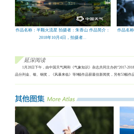
作品名称：半颗火流星 拍摄者：朱香山 作品简介：
作品名称
2018年10月4日，拍摄者...
延深阅读
1月28日下午，由中国天气网和《气象知识》杂志共同主办的“2017-
品分列金、银、铜奖，《风暴来临》等9幅作品获最佳新闻奖，另有53幅作