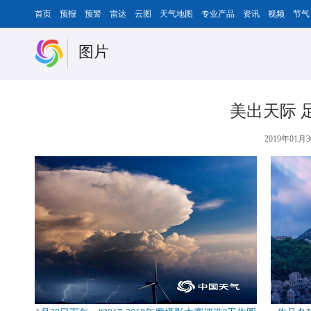
首页
预报
预警
雷达
云图
天气地图
专业产品
资讯
视频
节气
图片
美出天际 
2019年01月3