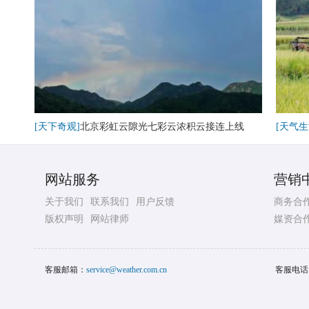
[天下奇观]
北京彩虹云隙光七彩云浓积云接连上线
[天气生
网站服务
营销
关于我们
联系我们
用户反馈
商务合
版权声明
网站律师
媒资合
客服邮箱：
service@weather.com.cn
客服电话