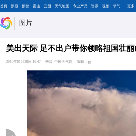
首页
预报
预警
雷达
云图
天气地图
专业产品
资讯
视频
节气
更多
图片
美出天际 足不出户带你领略祖国壮丽
2019年01月30日 16:47
来源: 中国天气网
编辑：gy