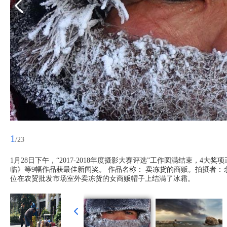
1
/23
1月28日下午，“2017-2018年度摄影大赛评选”工作圆满结束，
临》等9幅作品获最佳新闻奖。 作品名称： 卖冻货的商贩。拍摄者：余
位在农贸批发市场室外卖冻货的女商贩帽子上结满了冰霜。