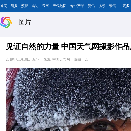
首页
预报
预警
雷达
云图
天气地图
专业产品
资讯
视频
节气
更多
图片
见证自然的力量 中国天气网摄影作品
2019年01月30日 16:47
来源: 中国天气网
编辑：gy