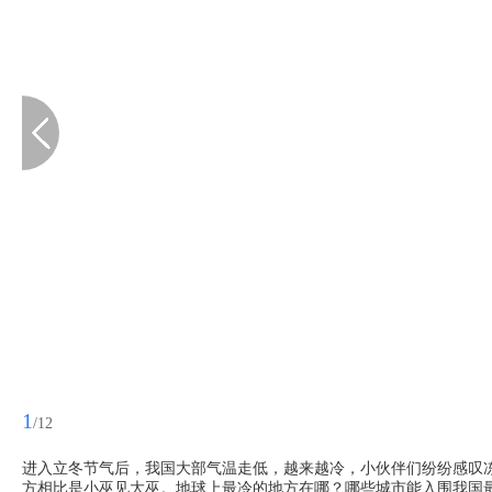
1
/12
进入立冬节气后，我国大部气温走低，越来越冷，小伙伴们纷纷感叹
方相比是小巫见大巫。地球上最冷的地方在哪？哪些城市能入围我国最