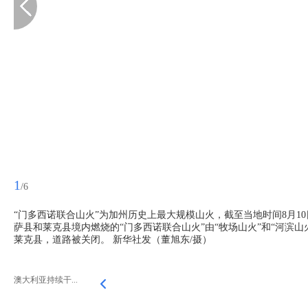
1
/6
“门多西诺联合山火”为加州历史上最大规模山火，截至当地时间8月
萨县和莱克县境内燃烧的“门多西诺联合山火”由“牧场山火”和“河滨
莱克县，道路被关闭。 新华社发（董旭东/摄）
澳大利亚持续干...