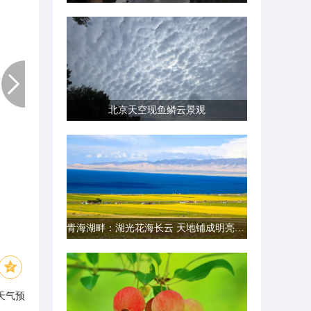
北京天空现鱼鳞云景观
青海湖畔：湖光花海长云 天地铺成明亮画卷
天气预