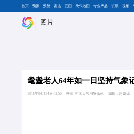
首页
预报
预警
雷达
云图
天气地图
专业产品
资讯
视频
图片
耄耋老人64年如一日坚持气象
2018年04月24日 08:56
来源: 中国天气网安徽站
编辑：赵嫣嫣