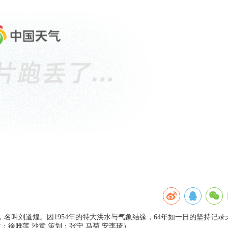
名叫刘道煌。因1954年的特大洪水与气象结缘，64年如一日的坚持记录
：徐雅莲 沙童 策划：张宁 马菊 安李琦）