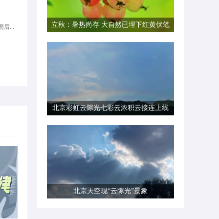
立秋：暑热尚存 大自然已埋下红黄伏笔
后...
北京彩虹云隙光七彩云浓积云接连上线
北京天空现“云隙光”景象