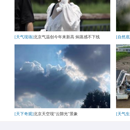
[天气现场]
北京气温创今年来新高 焖蒸感不下线
[自然底
[天下奇观]
北京天空现“云隙光”景象
[天气生