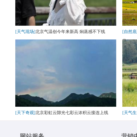
[天气现场]
北京气温创今年来新高 焖蒸感不下线
[自然底
卷
[天下奇观]
北京彩虹云隙光七彩云浓积云接连上线
[天气生
网站服务
营销