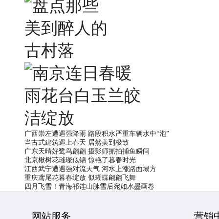
广西崇左遭遇强降雨 路段积水严重车辆水中“泡”​
当古式建筑遇上春天 居然美到极致
广东天晴好鹭鸟翩翩 摄影师抓拍捕鱼瞬间
北京楸树花璀璨似锦 惊艳了暮春时光
江西武宁遭遇强对流天气 河水上涨路面塌方
重庆鸢尾花暮春绽放 似蝴蝶翩翩飞舞
四月飞雪！青海祁连山脉雪后宛如水墨画卷
网站服务
营销