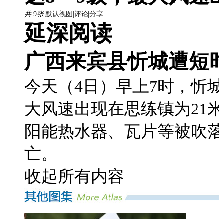
共
9
张
默认视图
|
评论
|
分享
延深阅读
广西来宾县忻城遭短
今天（4日）早上7时，忻
大风速出现在思练镇为21
阳能热水器、瓦片等被吹
亡。
收起所有内容