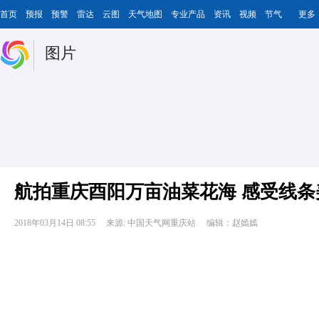
首页
预报
预警
雷达
云图
天气地图
专业产品
资讯
视频
节气
更多
图片
航拍重庆酉阳万亩油菜花海 感受线条
2018年03月14日 08:55
来源: 中国天气网重庆站
编辑：赵嫣嫣