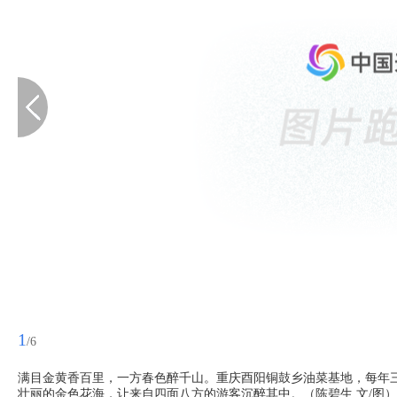
1
/6
满目金黄香百里，一方春色醉千山。重庆酉阳铜鼓乡油菜基地，每年
壮丽的金色花海，让来自四面八方的游客沉醉其中。（陈碧生 文/图）