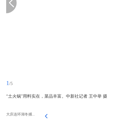
1
/5
“土火锅”用料实在，菜品丰富。中新社记者 王中举 摄
大庆连环湖冬捕...