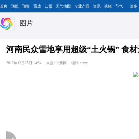
首页
预报
预警
雷达
云图
天气地图
专业产品
资讯
视频
节气
更多
图片
河南民众雪地享用超级“土火锅” 食
2017年12月25日 14:54
来源: 中新网
编辑：zyy