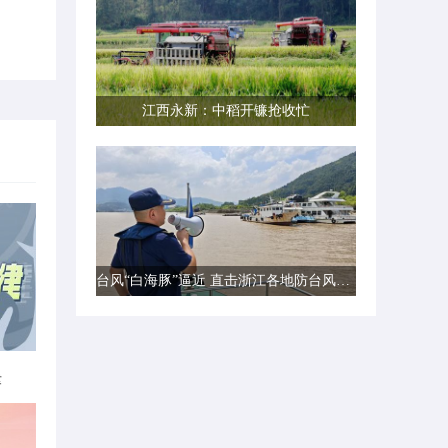
江西永新：中稻开镰抢收忙
台风“白海豚”逼近 直击浙江各地防台风一线现场
律