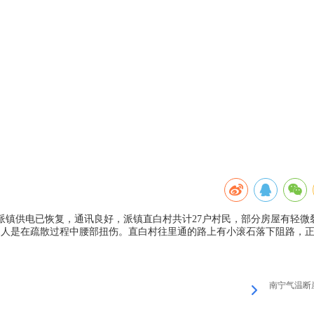
派镇供电已恢复，通讯良好，派镇直白村共计27户村民，部分房屋有轻微
另外1人是在疏散过程中腰部扭伤。直白村往里通的路上有小滚石落下阻路，
南宁气温断崖