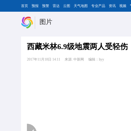
首页
预报
预警
雷达
云图
天气地图
专业产品
资讯
视频
图片
西藏米林6.9级地震两人受轻伤
2017年11月18日 14:11
来源: 中新网
编辑：liyy