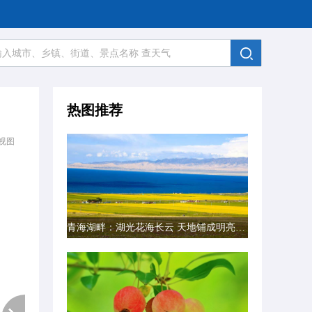
热图推荐
视图
青海湖畔：湖光花海长云 天地铺成明亮画卷