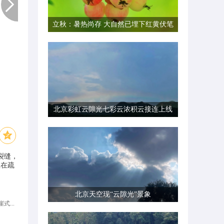
立秋：暑热尚存 大自然已埋下红黄伏笔
北京彩虹云隙光七彩云浓积云接连上线
裂缝，
正在疏
北京天空现“云隙光”景象
式...