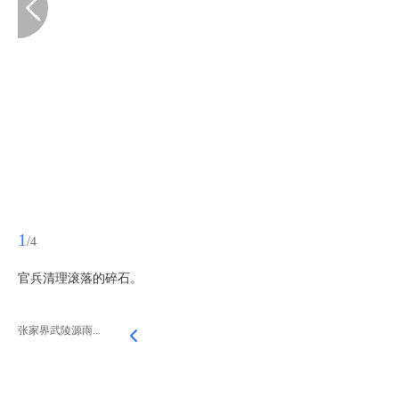
1
/4
官兵清理滚落的碎石。
张家界武陵源雨...