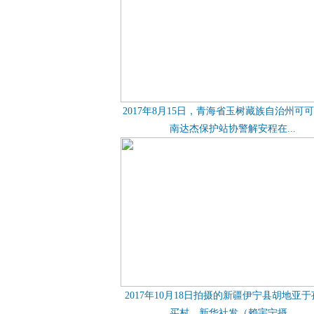
2017年8月15日，青海省玉树藏族自治州可
南达杰保护站协警解安程在...
2017年10月18日拍摄的新疆伊宁县胡地亚
买村。新华社发（赖宇宁摄...