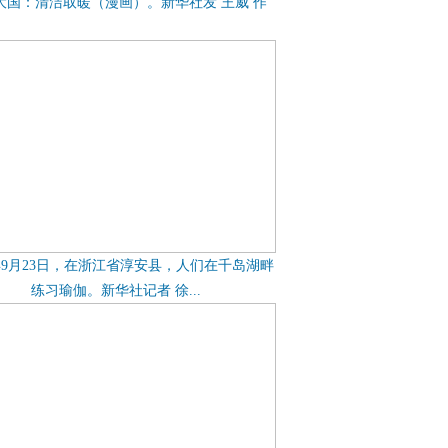
大国：清洁取暖（漫画）。新华社发 王威 作
7年9月23日，在浙江省淳安县，人们在千岛湖畔
练习瑜伽。新华社记者 徐...