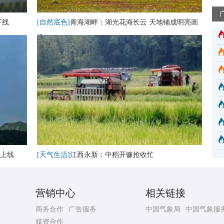
下线
[自然底色]
青海湖畔：湖光花海长云 天地铺成明亮画
卷
上线
[天气生活]
江西永新：中稻开镰抢收忙
营销中心
相关链接
商务合作
广告服务
中国气象局
中国气象服
媒资合作