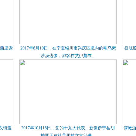
可西里索
2017年8月10日，在宁夏银川市兴庆区境内的毛乌素
拼版
沙漠边缘，游客在艾伊薰衣...
于孜镇盖
2017年10月18日，党的十九大代表、新疆伊宁县胡
俯瞰浙
地亚于孜镇盖买村党支部书...