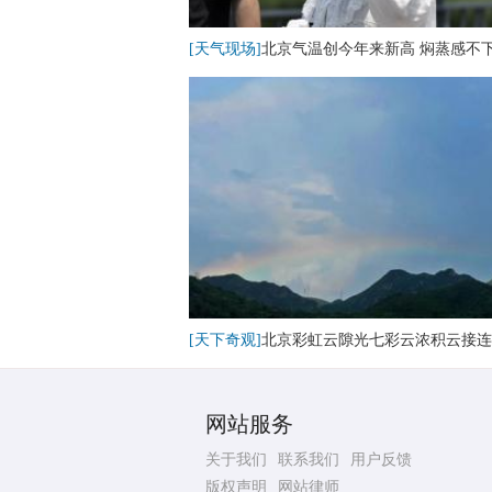
[天气现场]
北京气温创今年来新高 焖蒸感不
[天下奇观]
北京彩虹云隙光七彩云浓积云接连
网站服务
关于我们
联系我们
用户反馈
版权声明
网站律师