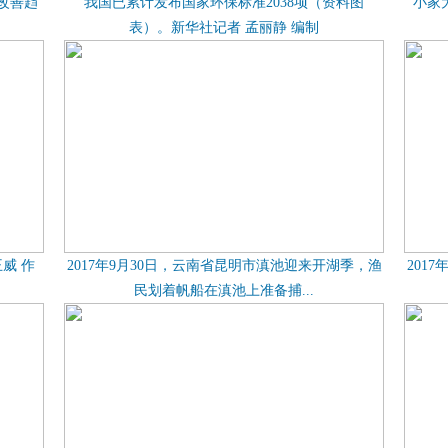
改善趋
我国已累计发布国家环保标准2038项（资料图
小家
表）。新华社记者 孟丽静 编制
威 作
2017年9月30日，云南省昆明市滇池迎来开湖季，渔
201
民划着帆船在滇池上准备捕...