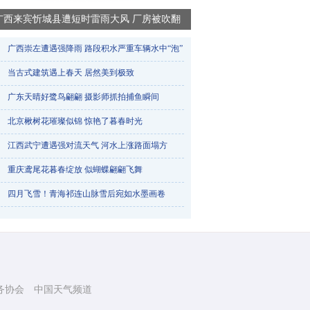
广西来宾忻城县遭短时雷雨大风 厂房被吹翻
广西崇左遭遇强降雨 路段积水严重车辆水中“泡”​
当古式建筑遇上春天 居然美到极致
广东天晴好鹭鸟翩翩 摄影师抓拍捕鱼瞬间
北京楸树花璀璨似锦 惊艳了暮春时光
江西武宁遭遇强对流天气 河水上涨路面塌方
重庆鸢尾花暮春绽放 似蝴蝶翩翩飞舞
烟台天气一天三变 降雨冰雹降雪轮番登场
四月飞雪！青海祁连山脉雪后宛如水墨画卷
务协会
中国天气频道