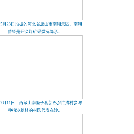
7年5月23日拍摄的河北省唐山市南湖景区。南湖
曾经是开滦煤矿采煤沉降形...
7年7月11日，西藏山南隆子县新巴乡忙措村参与
种植沙棘林的村民代表在沙...