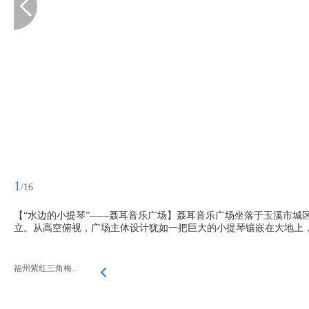
1
/16
【“水边的小提琴”——聂耳音乐广场】聂耳音乐广场坐落于玉溪市城
立。从高空俯视，广场主体设计犹如一把巨大的小提琴镶嵌在大地上
福州紫红三角梅...