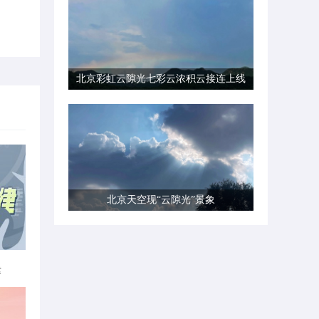
北京彩虹云隙光七彩云浓积云接连上线
北京天空现“云隙光”景象
律