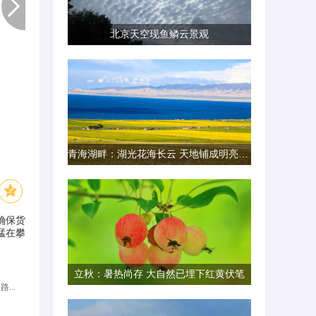
北京天空现鱼鳞云景观
青海湖畔：湖光花海长云 天地铺成明亮画卷
确保货
猛在攀
立秋：暑热尚存 大自然已埋下红黄伏笔
...