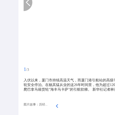
1
/3
入伏以来，厦门市持续高温天气，而厦门港引航站的高级
轮安全停泊。在杨其猛从业的这26年时间里，他为超过12
爬巴拿马籍货轮“海丰马卡萨”的引航软梯。 新华社记者林
图片故事：历经...