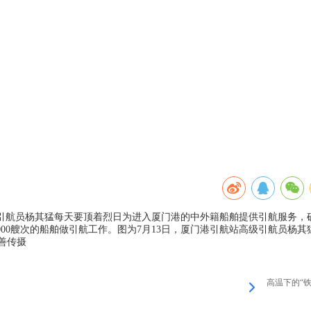
引航员杨其猛每天要顶着烈日为进入厦门港的中外籍船舶提供引航服务，
000艘次的船舶做引航工作。图为7月13日，厦门港引航站高级引航员杨其
善传摄
高温下的“铁路