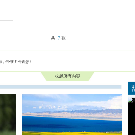
共
7
张
御，6张图片告诉您！
收起所有内容