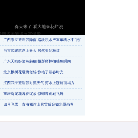
春天来了 看大地春花烂漫
广西崇左遭遇强降雨 路段积水严重车辆水中“泡”​
当古式建筑遇上春天 居然美到极致
广东天晴好鹭鸟翩翩 摄影师抓拍捕鱼瞬间
北京楸树花璀璨似锦 惊艳了暮春时光
江西武宁遭遇强对流天气 河水上涨路面塌方
重庆鸢尾花暮春绽放 似蝴蝶翩翩飞舞
云南多地遭遇冰雹侵袭
四月飞雪！青海祁连山脉雪后宛如水墨画卷