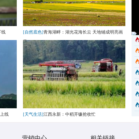
下线
[自然底色]
青海湖畔：湖光花海长云 天地铺成明亮画
卷
上线
[天气生活]
江西永新：中稻开镰抢收忙
营销中心
相关链接