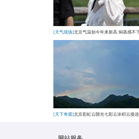
[天气现场]
北京气温创今年来新高 焖蒸感不
[天下奇观]
北京彩虹云隙光七彩云浓积云接连
网站服务