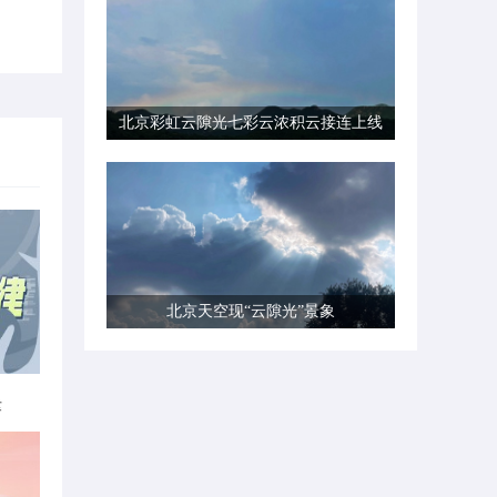
北京彩虹云隙光七彩云浓积云接连上线
北京天空现“云隙光”景象
律