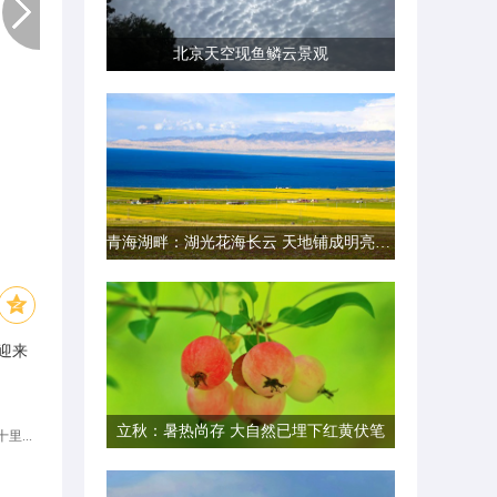
北京天空现鱼鳞云景观
青海湖畔：湖光花海长云 天地铺成明亮画卷
迎来
立秋：暑热尚存 大自然已埋下红黄伏笔
里...