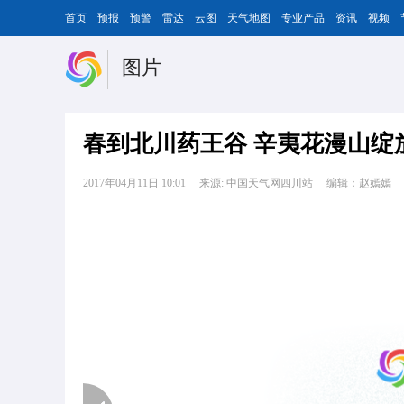
首页
预报
预警
雷达
云图
天气地图
专业产品
资讯
视频
图片
春到北川药王谷 辛夷花漫山绽
2017年04月11日 10:01
来源: 中国天气网四川站
编辑：赵嫣嫣