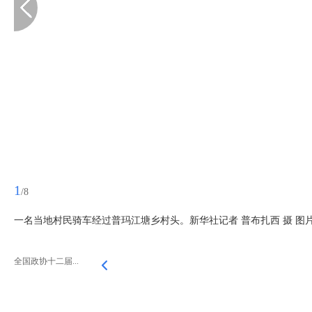
1
/8
一名当地村民骑车经过普玛江塘乡村头。新华社记者 普布扎西 摄 图
全国政协十二届...