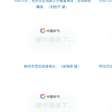
10月21日，包头市达茂旗上空氤氲潮湿，雪花纷纷
10月2
飘落。（刘皓宇 摄）
根河市雪后浪漫表白。（侯海婷 摄）
呼伦贝