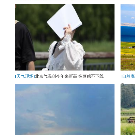
[天气现场]
北京气温创今年来新高 焖蒸感不下线
[自然底
卷