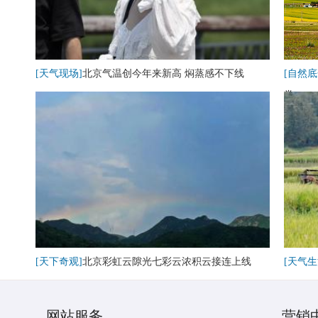
[天气现场]
北京气温创今年来新高 焖蒸感不下线
[自然底
卷
[天下奇观]
北京彩虹云隙光七彩云浓积云接连上线
[天气生
网站服务
营销