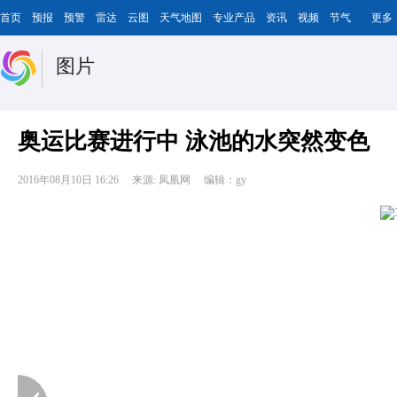
首页
预报
预警
雷达
云图
天气地图
专业产品
资讯
视频
节气
更多
图片
奥运比赛进行中 泳池的水突然变色
2016年08月10日 16:26
来源: 凤凰网
编辑：gy