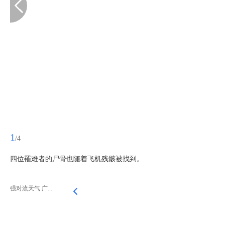
1
/4
四位罹难者的尸骨也随着飞机残骸被找到。
强对流天气 广...