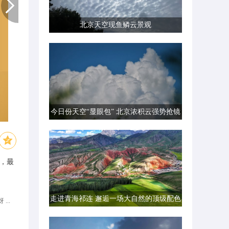
北京天空现鱼鳞云景观
今日份天空“显眼包” 北京浓积云强势抢镜
，最
走进青海祁连 邂逅一场大自然的顶级配色
...