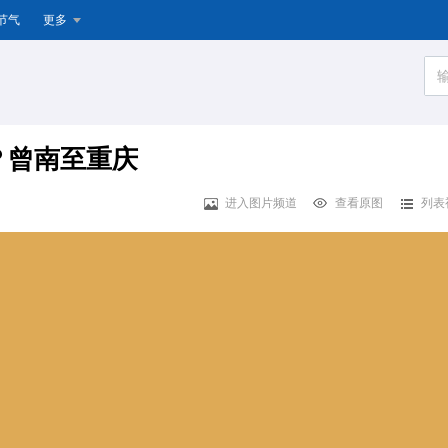
节气
更多
？曾南至重庆
进入图片频道
查看原图
列表