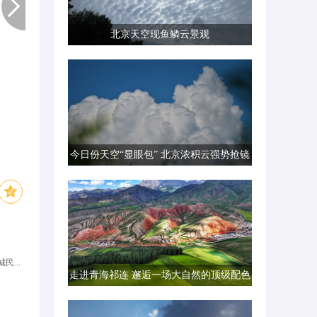
北京天空现鱼鳞云景观
今日份天空“显眼包” 北京浓积云强势抢镜
民...
走进青海祁连 邂逅一场大自然的顶级配色