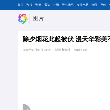
首页
预报
预警
雷达
云图
天气地图
专业产品
资讯
视频
图片
除夕烟花此起彼伏 漫天华彩美
2016年02月08日 08:49
来源: 新华社
编辑：lxd