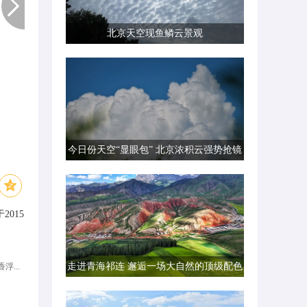
北京天空现鱼鳞云景观
今日份天空“显眼包” 北京浓积云强势抢镜
015
走进青海祁连 邂逅一场大自然的顶级配色
浮...