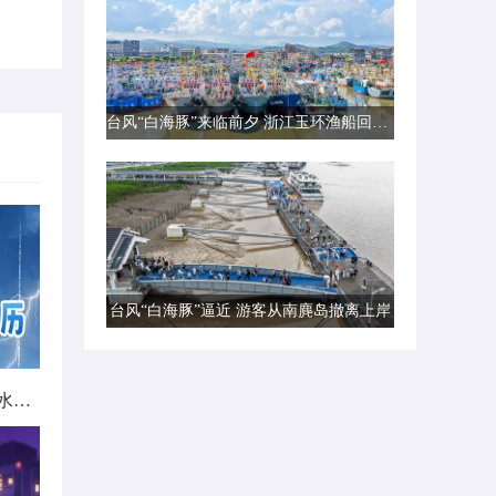
台风“白海豚”来临前夕 浙江玉环渔船回港避风
台风“白海豚”逼近 游客从南麂岛撤离上岸
北方城市降雨日历出炉 看哪里雨水超长待机