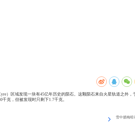
re）区域发现一块有45亿年历史的陨石。这颗陨石来自火星轨道之外，于2
0千克，但被发现时只剩下1.7千克。
雪中腊梅暗香