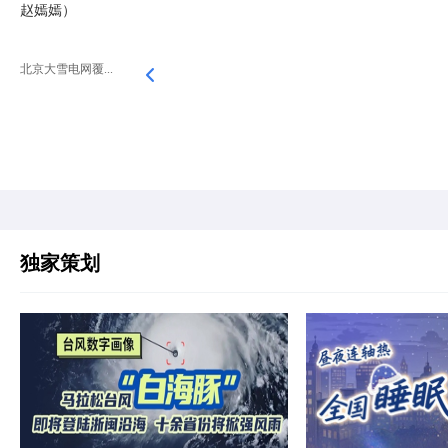
赵嫣嫣）
北京大雪电网覆...
独家策划