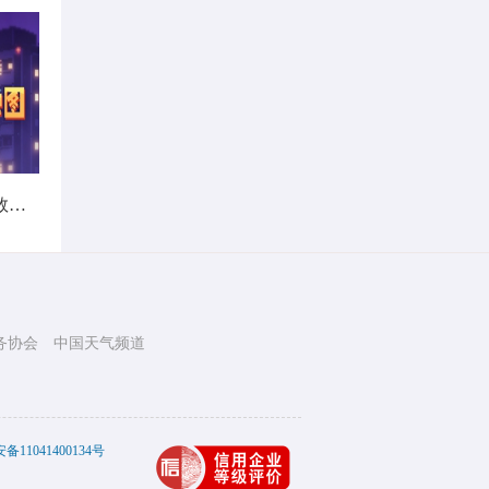
暑热不打烊！首个全国热带夜指数地图发布
务协会
中国天气频道
11041400134号