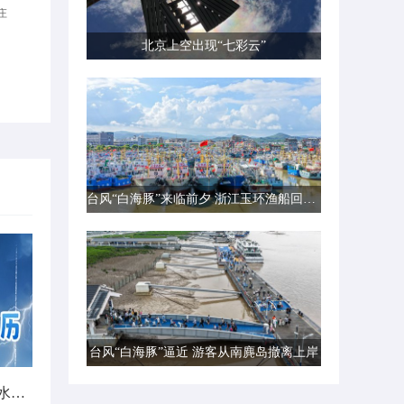
庄
北京上空出现“七彩云”
台风“白海豚”来临前夕 浙江玉环渔船回港避风
台风“白海豚”逼近 游客从南麂岛撤离上岸
北方城市降雨日历出炉 看哪里雨水超长待机