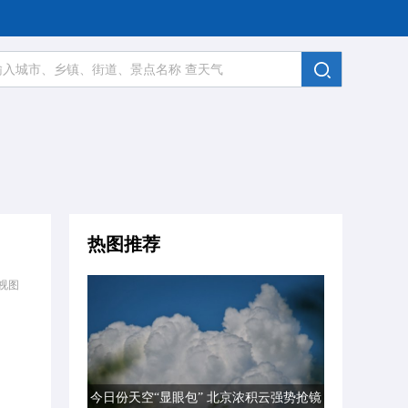
热图推荐
视图
今日份天空“显眼包” 北京浓积云强势抢镜