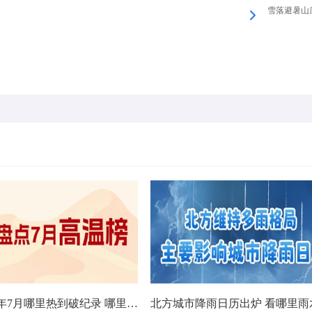
雪落避暑山
数据看今年7月哪里热到破纪录 哪里暑热连轴转