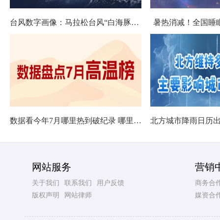
台风数字画像：马拉松台风“白海豚”将影响十余省份
暑热消减！全国睡
数据看今年7月哪里热到破纪录 哪里暑热连轴转
网站服务
营销
关于我们
联系我们
用户反馈
商务合
版权声明
网站律师
媒资合