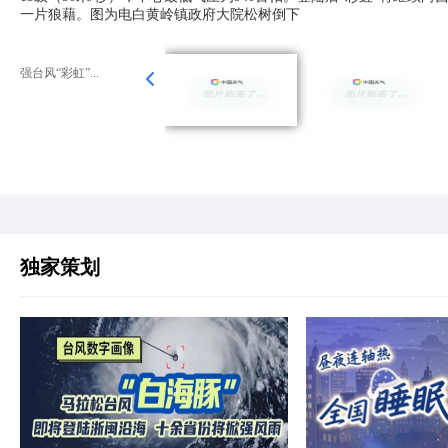
一片狼藉。图为电白黄岭镇政府大院松树倒下
强台风“彩虹”...
独家策划