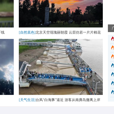
下线
[自然底色]
北京天空现瑰丽朝霞 云层仿若一片片棉花
糖
[天气生活]
台风“白海豚”逼近 游客从南麂岛撤离上岸