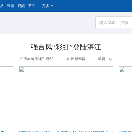
品
资讯
视频
节气
更多
强台风“彩虹”登陆湛江
2015年10月04日 15:59
来源: 新华网
编辑：gy