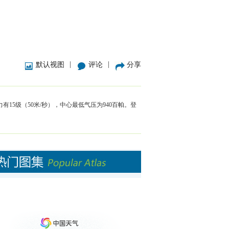
|
|
默认视图
评论
分享
15级（50米/秒），中心最低气压为940百帕。登