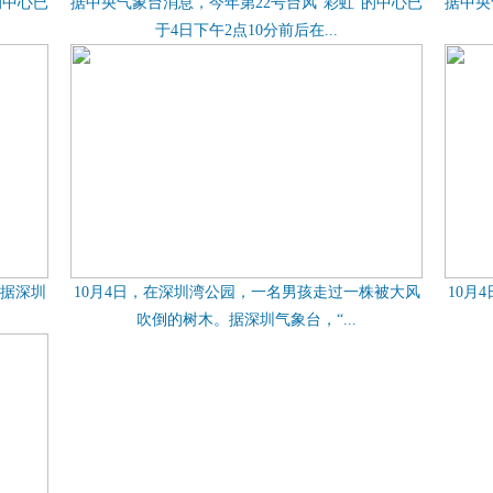
的中心已
据中央气象台消息，今年第22号台风“彩虹”的中心已
据中央
于4日下午2点10分前后在...
。据深圳
10月4日，在深圳湾公园，一名男孩走过一株被大风
10月
吹倒的树木。据深圳气象台，“...