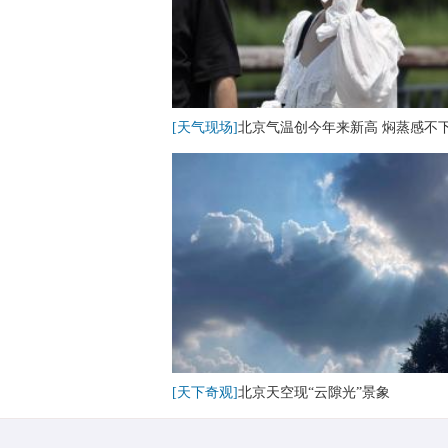
[天气现场]
北京气温创今年来新高 焖蒸感不
[天下奇观]
北京天空现“云隙光”景象