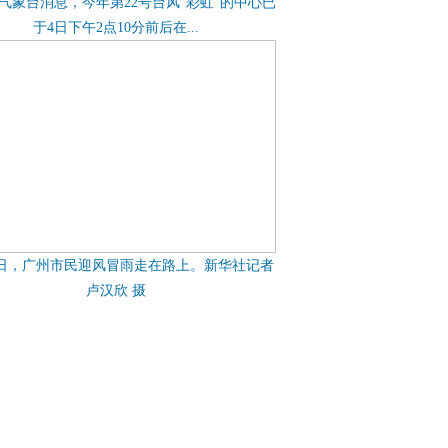
气象台消息，今年第22号台风“彩虹”的中心已
于4日下午2点10分前后在...
4日，广州市民迎风冒雨走在路上。新华社记者
卢汉欣 摄