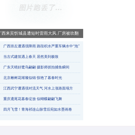
广西来宾忻城县遭短时雷雨大风 厂房被吹翻
广西崇左遭遇强降雨 路段积水严重车辆水中“泡”​
当古式建筑遇上春天 居然美到极致
广东天晴好鹭鸟翩翩 摄影师抓拍捕鱼瞬间
北京楸树花璀璨似锦 惊艳了暮春时光
江西武宁遭遇强对流天气 河水上涨路面塌方
重庆鸢尾花暮春绽放 似蝴蝶翩翩飞舞
烟台天气一天三变 降雨冰雹降雪轮番登场
四月飞雪！青海祁连山脉雪后宛如水墨画卷