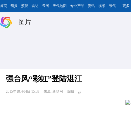
首页
预报
预警
雷达
云图
天气地图
专业产品
资讯
视频
节气
更多
图片
强台风“彩虹”登陆湛江
2015年10月04日 15:59
来源: 新华网
编辑：gy