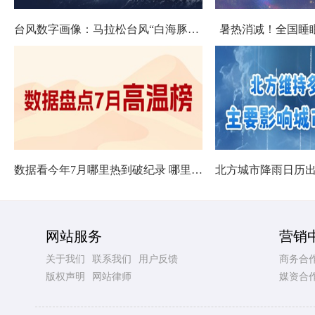
台风数字画像：马拉松台风“白海豚”将影响十余省份
暑热消减！全国睡
数据看今年7月哪里热到破纪录 哪里暑热连轴转
网站服务
营销
关于我们
联系我们
用户反馈
商务合
版权声明
网站律师
媒资合