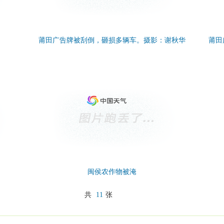
莆田广告牌被刮倒，砸损多辆车。摄影：谢秋华
莆田
闽侯农作物被淹
共
11
张