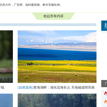
地狂风大作，广告牌、临时建筑物、树木等被吹倒。
收起所有内容
下线
[自然底色]
青海湖畔：湖光花海长云 天地铺成明亮画
卷