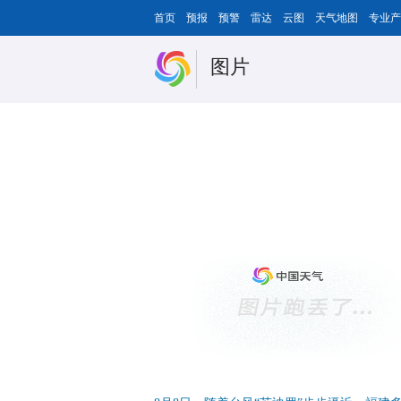
首页
预报
预警
雷达
云图
天气地图
专业产
图片