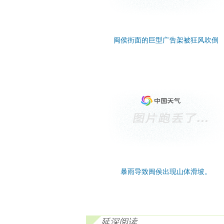
闽侯街面的巨型广告架被狂风吹倒
暴雨导致闽侯出现山体滑坡。
延深阅读