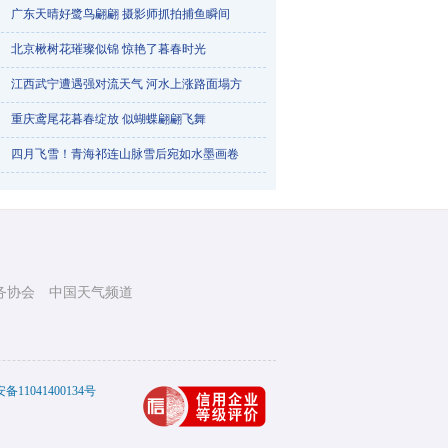
广东天晴好鹭鸟翩翩 摄影师抓拍捕鱼瞬间
北京楸树花璀璨似锦 惊艳了暮春时光
江西武宁遭遇强对流天气 河水上涨路面塌方
重庆鸢尾花暮春绽放 似蝴蝶翩翩飞舞
烟台天气一天三变 降雨冰雹降雪轮番登场
四月飞雪！青海祁连山脉雪后宛如水墨画卷
务协会
中国天气频道
踏青赏梅正当时 航拍武汉东湖梅花竞相绽放
11041400134号