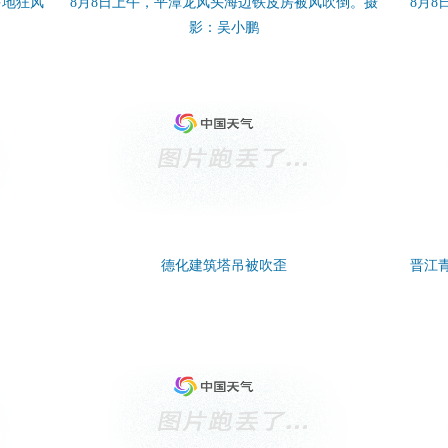
多地狂风
8月8日上午，平潭龙风头海边铁皮房被风吹倒。摄
8月
影：吴小鹏
德化建筑塔吊被吹歪
晋江