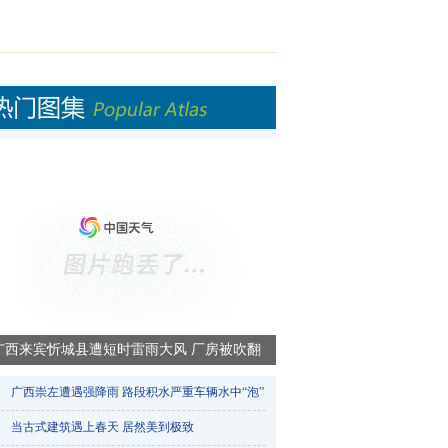
广西来宾忻城县遭短时雷雨大风 厂房被吹翻
广西崇左遭遇强降雨 路段积水严重车辆水中“泡”​
当古式建筑遇上春天 居然美到极致