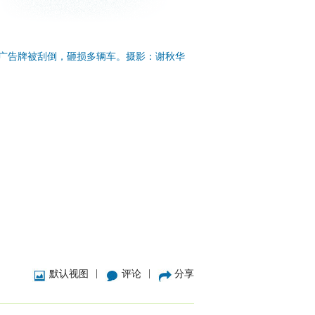
广告牌被刮倒，砸损多辆车。摄影：谢秋华
|
|
默认视图
评论
分享