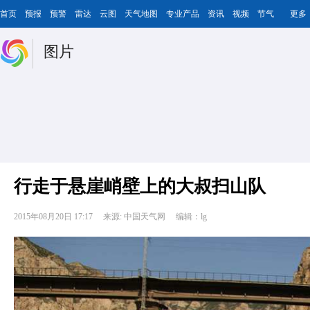
首页
预报
预警
雷达
云图
天气地图
专业产品
资讯
视频
节气
更多
图片
行走于悬崖峭壁上的大叔扫山队
2015年08月20日 17:17
来源: 中国天气网
编辑：lg